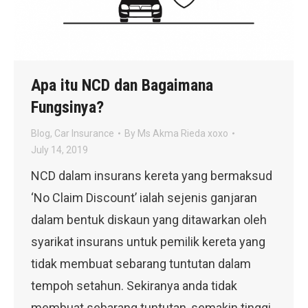
Apa itu NCD dan Bagaimana
Fungsinya?
Blog
,
Car Insurance
By
Ms Akma Rieda xoxo
July 14, 2019
NCD dalam insurans kereta yang bermaksud
‘No Claim Discount’ ialah sejenis ganjaran
dalam bentuk diskaun yang ditawarkan oleh
syarikat insurans untuk pemilik kereta yang
tidak membuat sebarang tuntutan dalam
tempoh setahun. Sekiranya anda tidak
membuat sebarang tuntutan, semakin tinggi