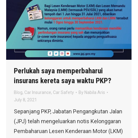
Perlukah saya memperbaharui
insurans kereta saya waktu PKP?
Blog
,
Car Insurance
,
Car Safety
By
Nabila Aris
July 8, 2021
Sepanjang PKP, Jabatan Pengangkutan Jalan
(JPJ) telah mengeluarkan notis Kelonggaran
Pembaharuan Lesen Kenderaan Motor (LKM)