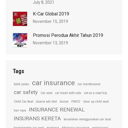
July 8, 2021
K-Car Global 2019
November 15, 2019
Promosi Perodua Akhir Tahun 2019
November 13, 2019
Tags
car insurance
balik pulau
car maintenance
car safety
Car seat
car travel with cats
cat on a road trip
Child Car Seat
duaria sdn bhd
durian
FMCO
Gear up child seat
INSURANCE RENEWAL
hari raya
INSURANS KERETA
kesalahan menggunakan car seat
keselamatan car seat
malaysia
Malaysia insurance
malaysians