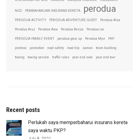
perodua
NCD
PEMBAHARUAN INSURANS KERETA
PERODUA ACTIVITY
PERODUA ADVENTURE QUEST
Perodua Alza
Perodua Aruz
Perodua Axia
Perodua Bezza
Perodua car
PERODUA FAMILY EVENT
perodua gear up
Perodua Myvi
PKP
promosi
promotion
road safety
road trip
saman
team building
towing
towing service
traffic rules
year end sale
year end tour
Recent posts
Perlukah saya memperbaharui insurans kereta
saya waktu PKP?
July 8, 2021